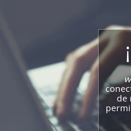
w
conect
de 
permit