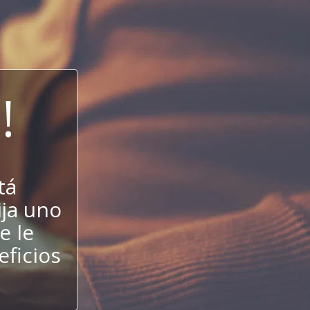
!
tá
ija uno
e le
eficios