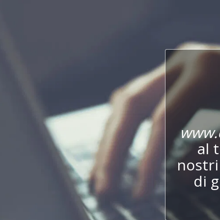
www.
al 
nostr
di 