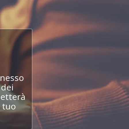
!
nnesso
 dei
etterà
 tuo